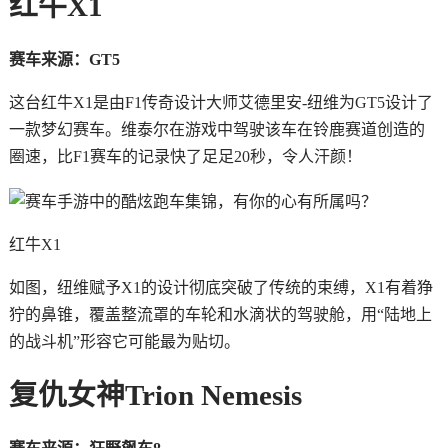
红牛X1
赛车来源：GT5
这台红牛X1是由F1传奇设计大师艾德里安-纽维为GT5设计了
一款梦幻赛车。维泰尔在游戏中驾驶该车在铃鹿赛道创造的
圈速，比F1赛车的记录快了足足20秒，令人汗颜！
红牛X1
如图，纽维赋予X1的设计彻底突破了传统的束缚，X1有着狰
狞的鼻锥，覆盖整流罩的车轮和水滴状的驾驶舱，用“陆地上
的战斗机”形容它可能最为贴切。
复仇女神Trion Nemesis