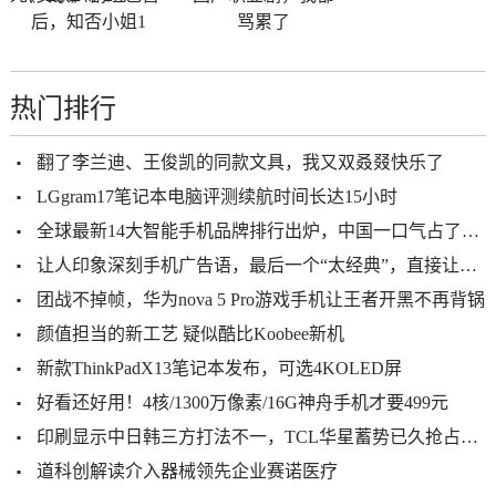
后，知否小姐1
骂累了
热门排行
翻了李兰迪、王俊凯的同款文具，我又双叒叕快乐了
LGgram17笔记本电脑评测续航时间长达15小时
全球最新14大智能手机品牌排行出炉，中国一口气占了10个，国人为之骄傲！
让人印象深刻手机广告语，最后一个“太经典”，直接让其火遍全国
团战不掉帧，华为nova 5 Pro游戏手机让王者开黑不再背锅
颜值担当的新工艺 疑似酷比Koobee新机
新款ThinkPadX13笔记本发布，可选4KOLED屏
好看还好用！4核/1300万像素/16G神舟手机才要499元
印刷显示中日韩三方打法不一，TCL华星蓄势已久抢占制高点
道科创解读介入器械领先企业赛诺医疗