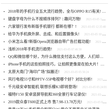
2018年的手机行业五大流行趋势，全与OPPO R15有关!
20
键盘字母为什么不按顺序排列？| 趣问万物!
2021-03-05 13:27:16
六家银行发布新版手机银行 都新在哪？!
2021-03-05 12:35:40
给华为手机换外屏、总成、和后置摄像头!
2021-03-05 10:34:42
小米怎么看?新版Opera浏览器自带广告拦截功能!
2021-03-05 09:05:39
浅析2018年手机流行趋势!
2021-03-05 07:46:59
QQ和微信哪个好，为什么微信支付这么方便，人们却依然喜欢用QQ!
iPhone手机的这些拍照技巧，让拍照更像是在拍大片！值得你收藏!
太原大南门“海印广场”拟搬迁!
2021-03-05 05:50:24
风行电视55寸和PPTV-55P电视哪个好？对比分析!
2021-03-05 05:41:11
千元级安卓智能机 联想乐檬K3即将登场!
2021-03-05 05:24:01
福特F150 安卓竖屏导航和360全景行车记录仪!
2021-03-05 05:18:34
2019款众泰T600正式上市 售7.98-13.78万元!
2021-03-05 04:08:32