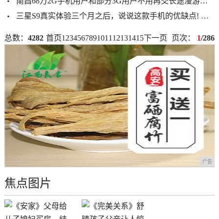
南昌68万2G手机用户和部分3G用户不用再交长途漫游费!
三星S9真实体验三个月之后，说说这款手机的优缺点!
202
总数：
4282
首页
1
2
3
4
5
6
7
8
9
10
11
12
13
14
15
下一页
页次：
1
/286
广告
焦点图片