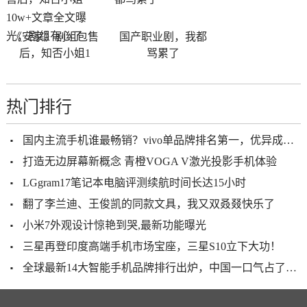
《安家》剧组包售
国产职业剧，我都
后，知否小姐1
骂累了
热门排行
国内主流手机谁最畅销？vivo单品牌排名第一，优异成绩不是偶然
打造无边屏幕新概念 青橙VOGA V激光投影手机体验
LGgram17笔记本电脑评测续航时间长达15小时
翻了李兰迪、王俊凯的同款文具，我又双叒叕快乐了
小米7外观设计惊艳到哭,最新功能曝光
三星再登印度高端手机市场宝座，三星S10立下大功！
全球最新14大智能手机品牌排行出炉，中国一口气占了10个，国人为之骄傲！