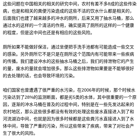
这些问题在中国相关的相关的研究中间，农村有差不多8成的这些传染
病，也是和相关的粪便污染造成的这些不洁的饮水什么都是相关的，
后面我们也建了越来越多的冲水的厕所，后来又用了抽水马桶，那么
通过水的这样的一个清洁的作用，确实提高了厕所的这样的一个健康
的程度，但是这中间也还是有相应的这些风险。
厕所如果不能做好保洁，通过坐便把手洗手池都有可能造成一些交叉
的感染。另外厕所它不是只是在厕所这个范围内有可能带来一些疾病
的传播。我们建设冲水的这些抽水马桶之后，我们的排泄物它的产生
的量，废水的量就会增加很多。那么这些排泄物如果要是不能够很好
的去处理的话，也会导致环境的污染。
咱们国家也曾遭遇了很严重的水污染，在2006年的时候，那个时候水
污染达到了28%的监测断面，都是劣5类的水体，其中很重要的一个原
因，逐渐的冲水马桶在普及的过程中间，特别是在一些先发达起来的
农村地区，那么这些很多都没有有效的处理这些废水直接进入到了和
河流湖泊中间，也就是因为很多时候都是这些粪污水直接进入到了水
体中间，导致了严重的污染，所以这些带来了疾病，带来了对社会产
生了很大的风险。