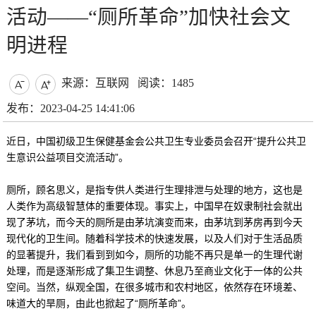
活动——“厕所革命”加快社会文
明进程
来源：互联网
阅读：1485


发布：2023-04-25 14:41:06
近日，中国初级卫生保健基金会公共卫生专业委员会召开“提升公共卫
生意识公益项目交流活动”。
厕所，顾名思义，是指专供人类进行生理排泄与处理的地方，这也是
人类作为高级智慧体的重要体现。事实上，中国早在奴隶制社会就出
现了茅坑，而今天的厕所是由茅坑演变而来，由茅坑到茅房再到今天
现代化的卫生间。随着科学技术的快速发展，以及人们对于生活品质
的显著提升，我们看到到如今，厕所的功能不再只是单一的生理代谢
处理，而是逐渐形成了集卫生调整、休息乃至商业文化于一体的公共
空间。当然，纵观全国，在很多城市和农村地区，依然存在环境差、
味道大的旱厕，由此也掀起了“厕所革命”。