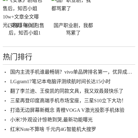
《安家》剧组包售
国产职业剧，我都
后，知否小姐1
骂累了
热门排行
国内主流手机谁最畅销？vivo单品牌排名第一，优异成绩不是偶然
LGgram17笔记本电脑评测续航时间长达15小时
翻了李兰迪、王俊凯的同款文具，我又双叒叕快乐了
三星再登印度高端手机市场宝座，三星S10立下大功！
打造无边屏幕新概念 青橙VOGA V激光投影手机体验
小米7外观设计惊艳到哭,最新功能曝光
红米Note不算啥 千元内4G智能机大搜罗